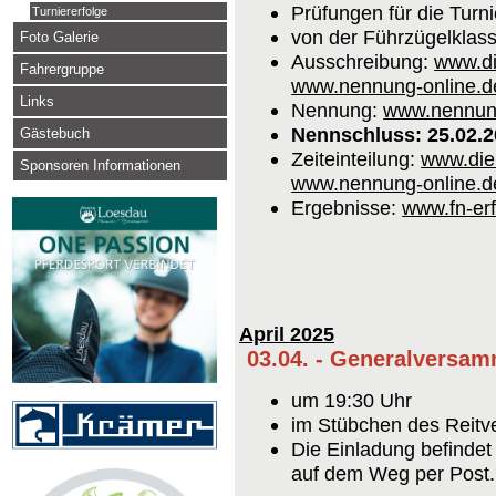
Prüfungen für die Turni
Turniererfolge
von der Führzügelklas
Foto Galerie
Ausschreibung:
www.di
Fahrergruppe
www.nennung-online.d
Links
Nennung:
www.nennung
Nennschluss: 25.02.
Gästebuch
Zeiteinteilung:
www.die
Sponsoren Informationen
www.nennung-online.d
Ergebnisse:
www.fn-er
April 2025
03.04. - Generalversa
um 19:30 Uhr
im Stübchen des Reitv
Die Einladung befinde
auf dem Weg per Post.