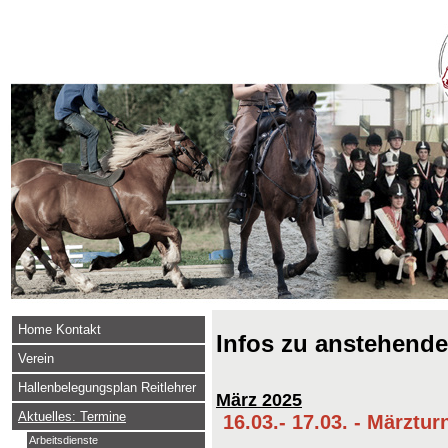
Home Kontakt
Infos zu anstehend
Verein
Hallenbelegungsplan Reitlehrer
März 2025
Aktuelles: Termine
16.03.- 17.03. - Märztur
Arbeitsdienste