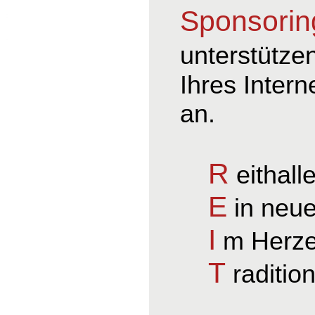
Sponsorin
unterstütze
Ihres Intern
an.
R
eithall
E
in neue
I
m Herze
T
raditio