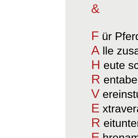
&
F
ür Pfer
A
lle zu
H
eute s
R
entabel
V
ereinst
E
xtraver
R
eitunte
E
hrenamt