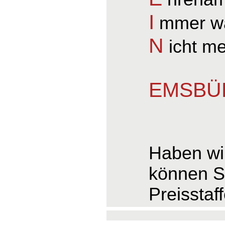
I
mmer wa
N
icht m
EMSBÜR
Haben wir
können S
Preisstaf