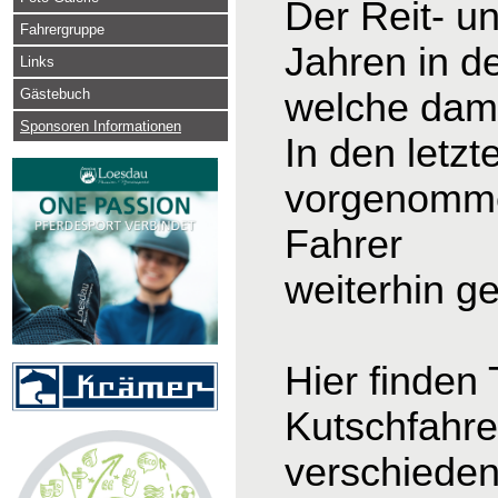
Der Reit- u
Fahrergruppe
Jahren in d
Links
Gästebuch
welche dama
Sponsoren Informationen
In den letz
vorgenomme
Fahrer
weiterhin g
Hier finden
Kutschfahre
verschieden