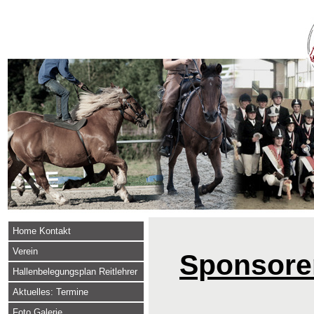
Home Kontakt
Verein
Sponsore
Hallenbelegungsplan Reitlehrer
Aktuelles: Termine
Foto Galerie