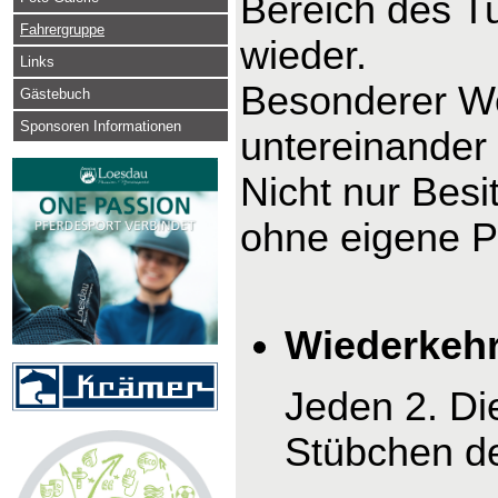
Bereich des Tu
Fahrergruppe
wieder.
Links
Besonderer We
Gästebuch
Sponsoren Informationen
untereinander
Nicht nur Bes
ohne eigene P
Wiederkehr
Jeden 2. Di
Stübchen d