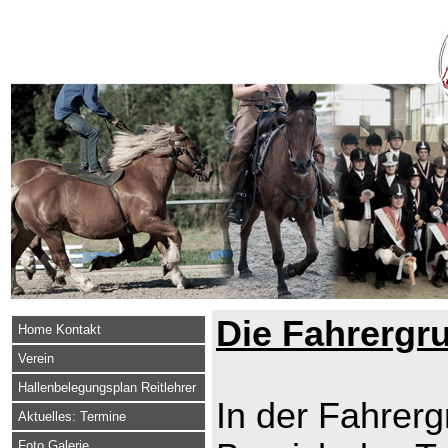
Die Fahrergr
Home Kontakt
Verein
Hallenbelegungsplan Reitlehrer
In der Fahrerg
Aktuelles: Termine
Foto Galerie