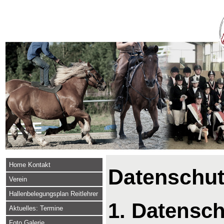
Home Kontakt
Datenschut
Verein
Hallenbelegungsplan Reitlehrer
1. Datensch
Aktuelles: Termine
Foto Galerie