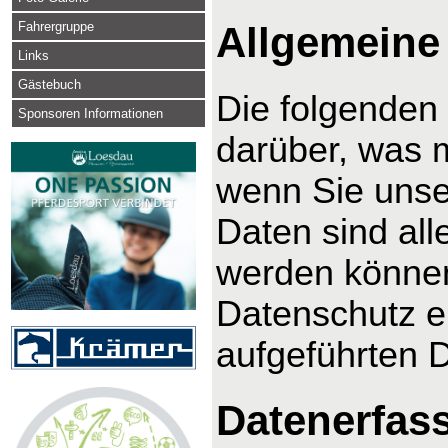
Fahrergruppe
Allgemeine
Links
Gästebuch
Die folgenden
Sponsoren Informationen
darüber, was 
wenn Sie uns
Daten sind alle
werden können
Datenschutz e
aufgeführten 
Datenerfas