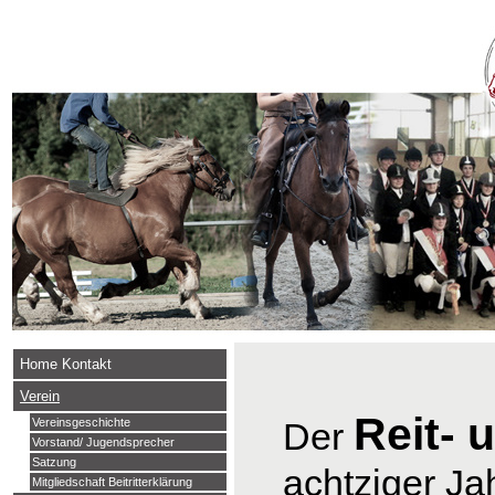
Home Kontakt
Verein
Reit- 
Der
Vereinsgeschichte
Vorstand/ Jugendsprecher
Satzung
achtziger Ja
Mitgliedschaft Beitritterklärung