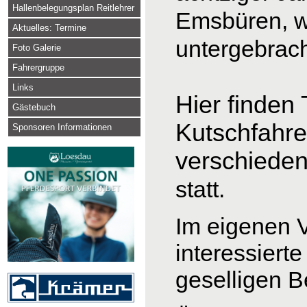
Hallenbelegungsplan Reitlehrer
Emsbüren, 
Aktuelles: Termine
untergebrach
Foto Galerie
Fahrergruppe
Links
Hier finden
Gästebuch
Kutschfahre
Sponsoren Informationen
verschiede
statt
Im eigenen V
interessiert
geselligen 