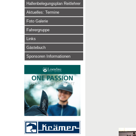
Hallenbelegungsplan Reitlehrer
Aktuelles: Termine
Foto Galerie
Fahrergruppe
Links
Gästebuch
Sponsoren Informationen