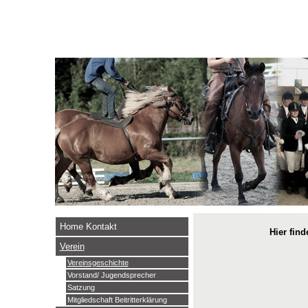
Home Kontakt
Hier fin
Verein
Vereinsgeschichte
Vorstand/ Jugendsprecher
Satzung
Mitgliedschaft Beitritterklärung