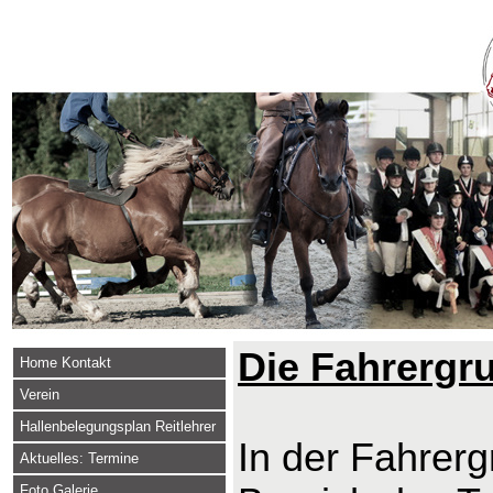
Die Fahrergr
Home Kontakt
Verein
Hallenbelegungsplan Reitlehrer
In der Fahrerg
Aktuelles: Termine
Foto Galerie