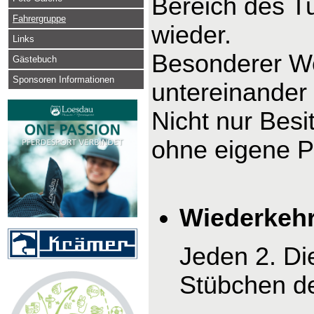
Bereich des Tu
Fahrergruppe
wieder.
Links
Besonderer We
Gästebuch
Sponsoren Informationen
untereinander
Nicht nur Bes
ohne eigene P
Wiederkehr
Jeden 2. Di
Stübchen d