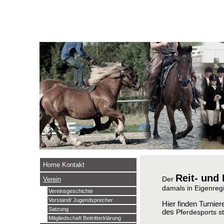
Home Kontakt
Reit- und
Der
Verein
damals in Eigenreg
Vereinsgeschichte
Vorstand/ Jugendsprecher
Hier finden Turnie
Satzung
des
Pferdesports
Mitgliedschaft Beitritterklärung