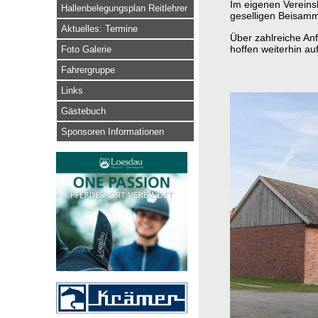
Im eigenen Vereinsl
Hallenbelegungsplan Reitlehrer
geselligen Beisamm
Aktuelles: Termine
Über zahlreiche Anf
hoffen weiterhin a
Foto Galerie
Fahrergruppe
Links
Gästebuch
Sponsoren Informationen