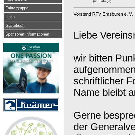
(45 Einträge)
Fahrergruppe
Vorstand RFV Emsbüren e. V.
Links
Gästebuch
Liebe Vereinsm
Sponsoren Informationen
wir bitten Pu
aufgenommen 
schriftlicher
Name bleibt an
Gerne bespre
der Generalve