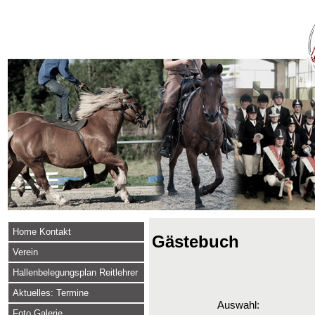
Home Kontakt
Gästebuch
Verein
Hallenbelegungsplan Reitlehrer
Aktuelles: Termine
Auswahl:
Foto Galerie