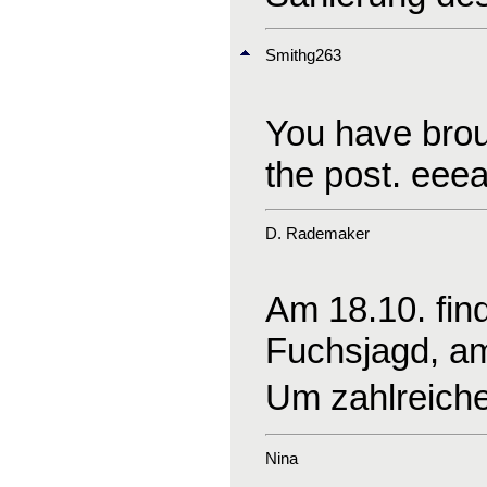
Smithg263
You have broug
the post. ee
D. Rademaker
Am 18.10. find
Fuchsjagd, am 
Um zahlreiche
Nina