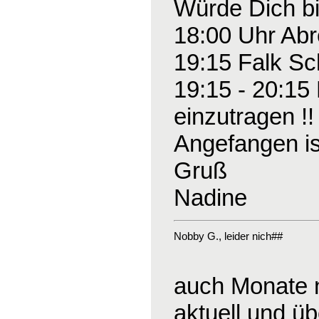
Würde Dich bi
18:00 Uhr Abre
19:15 Falk Sc
19:15 - 20:15 
einzutragen !!
Angefangen ist
Gruß
Nadine
Nobby G.
, leider nich##
auch Monate n
aktuell und üb