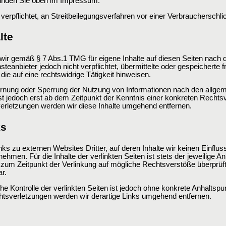
inden Sie oben im Impressum.
r verpflichtet, an Streitbeilegungsverfahren vor einer Verbraucherschl
lte
 wir gemäß § 7 Abs.1 TMG für eigene Inhalte auf diesen Seiten nach 
steanbieter jedoch nicht verpflichtet, übermittelte oder gespeichert
ie auf eine rechtswidrige Tätigkeit hinweisen.
ernung oder Sperrung der Nutzung von Informationen nach den allgem
st jedoch erst ab dem Zeitpunkt der Kenntnis einer konkreten Recht
rletzungen werden wir diese Inhalte umgehend entfernen.
ks
ks zu externen Websites Dritter, auf deren Inhalte wir keinen Einflu
men. Für die Inhalte der verlinkten Seiten ist stets der jeweilige Anb
 zum Zeitpunkt der Verlinkung auf mögliche Rechtsverstöße überprüft
r.
he Kontrolle der verlinkten Seiten ist jedoch ohne konkrete Anhaltsp
sverletzungen werden wir derartige Links umgehend entfernen.