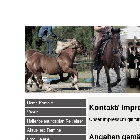
Home Kontakt
Kontakt/ Imp
Verein
Unser Impressum gilt fü
Hallenbelegungsplan Reitlehrer
Aktuelles: Termine
Angaben gemä
Foto Galerie