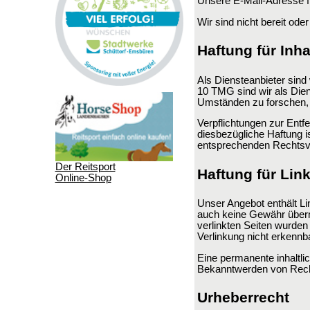
Unsere E-Mail-Adresse f
Wir sind nicht bereit ode
Haftung für Inha
Als Diensteanbieter sind
10 TMG sind wir als Dien
Umständen zu forschen, d
Verpflichtungen zur Entf
diesbezügliche Haftung i
entsprechenden Rechtsve
Der Reitsport
Haftung für Lin
Online-Shop
Unser Angebot enthält Lin
auch keine Gewähr überneh
verlinkten Seiten wurden
Verlinkung nicht erkennba
Eine permanente inhaltlic
Bekanntwerden von Recht
Urheberrecht