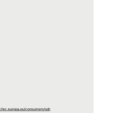
s://ec.europa.eu/consumers/odr
.