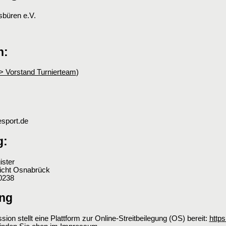
sbüren e.V.
h:
-> Vorstand Turnierteam
)
esport.de
g:
ister
richt Osnabrück
0238
ung
on stellt eine Plattform zur Online-Streitbeilegung (OS) bereit:
http