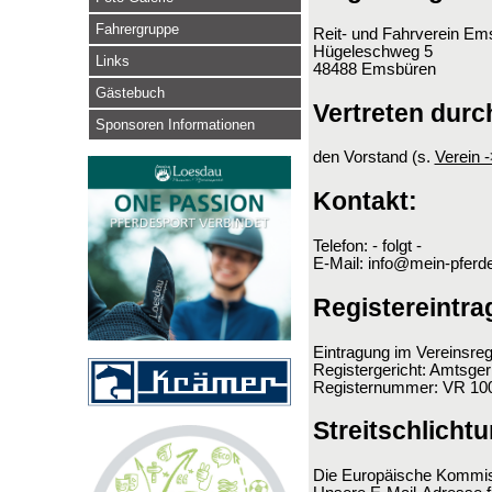
Fahrergruppe
Reit- und Fahrverein Em
Hügeleschweg 5
Links
48488 Emsbüren
Gästebuch
Vertreten durc
Sponsoren Informationen
den Vorstand (s.
Verein 
Kontakt:
Telefon: - folgt -
E-Mail: info@mein-pferd
Registereintra
Eintragung im Vereinsreg
Registergericht: Amtsge
Registernummer: VR 10
Streitschlicht
Die Europäische Kommissi