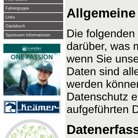
Fahrergruppe
Allgemeine
Links
Gästebuch
Die folgenden
Sponsoren Informationen
darüber, was 
wenn Sie uns
Daten sind alle
werden können
Datenschutz e
aufgeführten 
Datenerfas