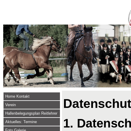
Home Kontakt
Datenschut
Verein
Hallenbelegungsplan Reitlehrer
1. Datensch
Aktuelles: Termine
Foto Galerie