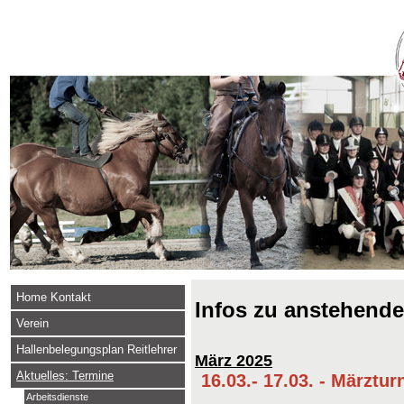
Home Kontakt
Infos zu anstehend
Verein
Hallenbelegungsplan Reitlehrer
März 2025
Aktuelles: Termine
16.03.- 17.03. - Märztur
Arbeitsdienste