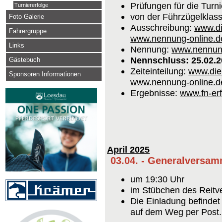
Prüfungen für die Turni
Turniererfolge
von der Führzügelklas
Foto Galerie
Ausschreibung:
www.di
Fahrergruppe
www.nennung-online.d
Links
Nennung:
www.nennung
Nennschluss: 25.02.
Gästebuch
Zeiteinteilung:
www.die
Sponsoren Informationen
www.nennung-online.d
Ergebnisse:
www.fn-er
April 2025
03.04. - Generalversa
um 19:30 Uhr
im Stübchen des Reitv
Die Einladung befinde
auf dem Weg per Post.