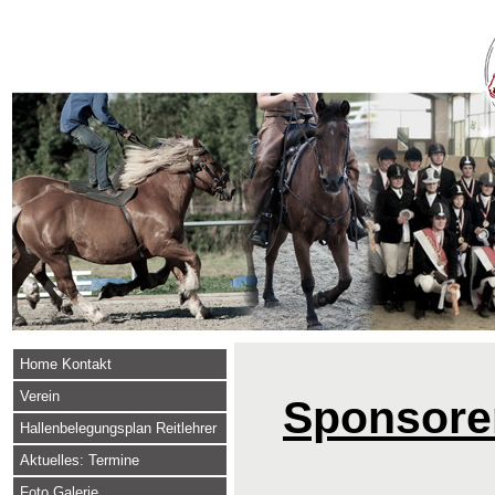
Home Kontakt
Verein
Sponsore
Hallenbelegungsplan Reitlehrer
Aktuelles: Termine
Foto Galerie