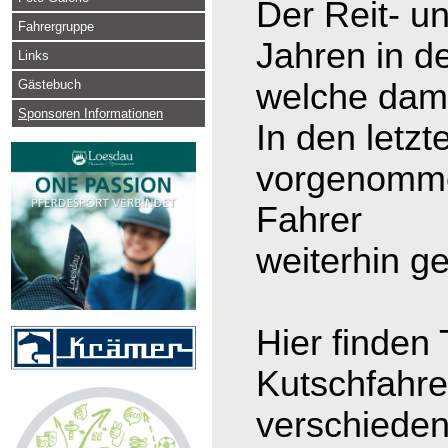
Der Reit- u
Fahrergruppe
Jahren in d
Links
Gästebuch
welche dama
Sponsoren Informationen
In den letz
vorgenomme
Fahrer
weiterhin g
Hier finden
Kutschfahre
verschieden