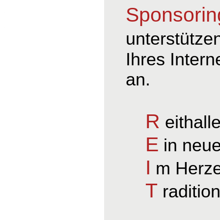
Sponsorin
unterstütze
Ihres Intern
an.
R
eithall
E
in neue
I
m Herze
T
raditio