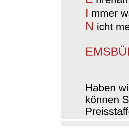
I
mmer wa
N
icht m
EMSBÜR
Haben wir
können S
Preisstaf