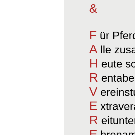
&
F
ür Pfer
A
lle zu
H
eute s
R
entabel
V
ereinst
E
xtraver
R
eitunte
E
hrenamt