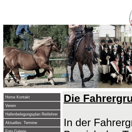
Die Fahrergr
Home Kontakt
Verein
Hallenbelegungsplan Reitlehrer
In der Fahrerg
Aktuelles: Termine
Foto Galerie