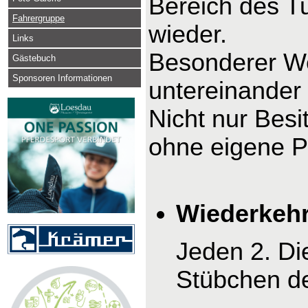
Bereich des Tu
Fahrergruppe
wieder.
Links
Besonderer We
Gästebuch
Sponsoren Informationen
untereinander
Nicht nur Bes
ohne eigene P
Wiederkehr
Jeden 2. Di
Stübchen d