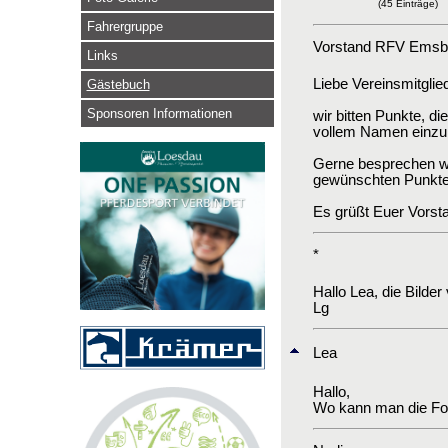
(45 Einträge)
Fahrergruppe
Vorstand RFV Emsbü
Links
Liebe Vereinsmitglied
Gästebuch
Sponsoren Informationen
wir bitten Punkte, 
vollem Namen einzure
Gerne besprechen wi
gewünschten Punkte i
Es grüßt Euer Vorst
*
Hallo Lea, die Bilder
Lg
Lea
Hallo,
Wo kann man die Fo