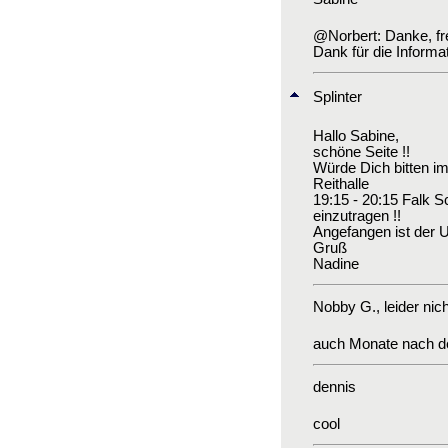
@Norbert: Danke, freu
Dank für die Informat
Splinter
Hallo Sabine,
schöne Seite !!
Würde Dich bitten im
Reithalle
19:15 - 20:15 Falk Sc
einzutragen !!
Angefangen ist der Un
Gruß
Nadine
Nobby G.
, leider nic
auch Monate nach der
dennis
cool