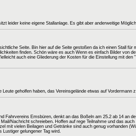
itzt leider keine eigene Stallanlage. Es gibt aber anderweitige Möglic
sichtliche Seite. Bin hier auf die Seite gestoßen da ich einen Stall für
glichkeiten finden. Schön wäre es auch Wenn es einfach Bilder von de
elleicht auch eine Gliederung der Kosten für die Einstellung mit den 
ele Leute geholfen haben, das Vereinsgelände etwas auf Vordermann zu
und Fahrvereins Emsbüren, denkt an das Boßeln am 25.2 ab 14 an der Rei
 Mail/Nachricht schreieben. Hoffen auf rege Teilnahme und das auch 
tzel mit vielen Beilagen und Getränke sind auch genug vorhanden (
s Lustiger gelungener Tag wird.