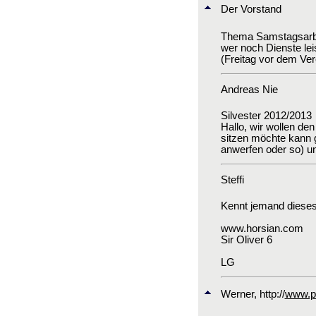
Der Vorstand
Thema Samstagsarbe
wer noch Dienste le
(Freitag vor dem Ver
Andreas Nie
Silvester 2012/2013
Hallo, wir wollen den
sitzen möchte kann g
anwerfen oder so) u
Steffi
Kennt jemand diese
www.horsian.com
Sir Oliver 6
LG
Werner
, http://
www.po