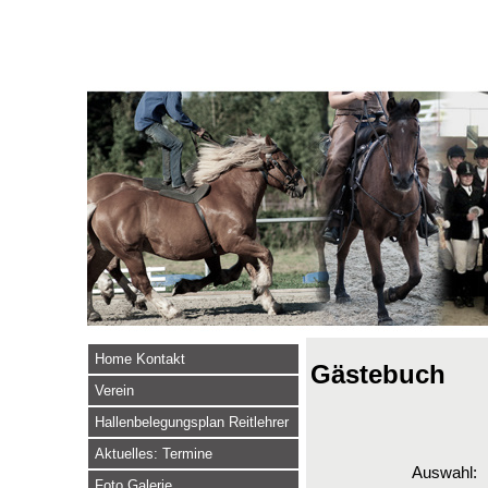
Home Kontakt
Gästebuch
Verein
Hallenbelegungsplan Reitlehrer
Aktuelles: Termine
Auswahl:
Foto Galerie