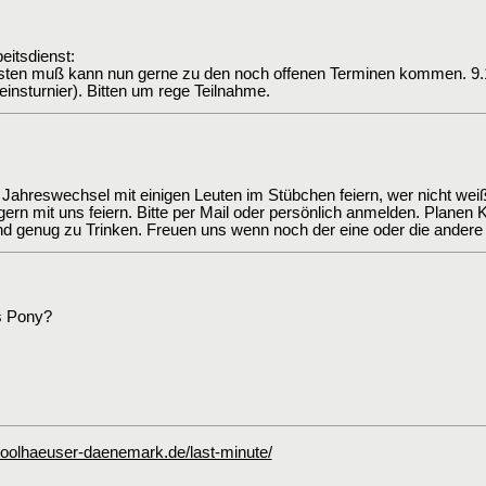
itsdienst:
isten muß kann nun gerne zu den noch offenen Terminen kommen. 9.11
einsturnier). Bitten um rege Teilnahme.
 Jahreswechsel mit einigen Leuten im Stübchen feiern, wer nicht weiß 
ern mit uns feiern. Bitte per Mail oder persönlich anmelden. Planen K
nd genug zu Trinken. Freuen uns wenn noch der eine oder die ander
s Pony?
olhaeuser-daenemark.de/last-minute/