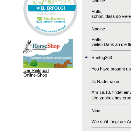
Nadine
Hallo,
schön, dass so viel
Nadine
Hallo,
vielen Dank an die f
Smithg263
You have brought up 
Der Reitsport
Online-Shop
D. Rademaker
Am 18.10. findet ein 
Um zahlreiches ersc
Nina
Wie spät fängt der A