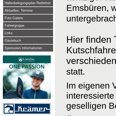
Hallenbelegungsplan Reitlehrer
Emsbüren, 
Aktuelles: Termine
untergebrach
Foto Galerie
Fahrergruppe
Links
Hier finden
Gästebuch
Kutschfahre
Sponsoren Informationen
verschiede
statt
Im eigenen V
interessiert
geselligen 