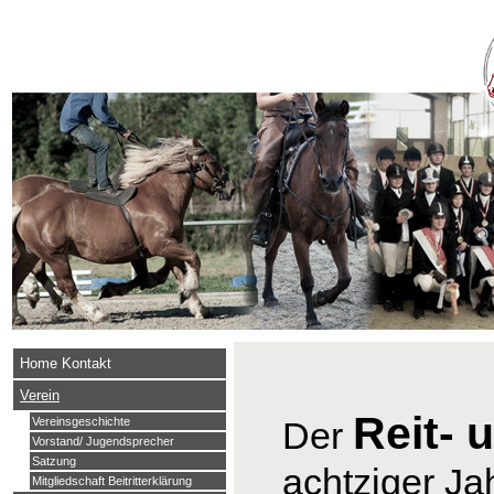
Home Kontakt
Verein
Reit- 
Der
Vereinsgeschichte
Vorstand/ Jugendsprecher
Satzung
achtziger Ja
Mitgliedschaft Beitritterklärung