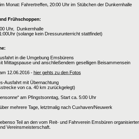
im Monat: Fahrertreffen, 20:00 Uhr im Stübchen der Dunkernhalle
und Frühschoppen:
:00 Uhr, Dunkernhalle
:00Uhr (solange kein Dressurunterricht stattfindet)
ne:
ausfahrt in die Umgebung Emsbürens
mit Mittagspause und anschließendem geselligen Beisammensein
 am 12.06.2016 -
hier gehts zu den Fotos
s-Ausfahrt mit Übernachtung
sstrecke von ca. 40 km zurückgelegt)
ensonne“ am Pfingstsonntag, Start ca. 5:00 Uhr
über mehrere Tage, letztmalig nach Cuxhaven/Neuwerk
benso Teil an den vom Reit- und Fahrverein Emsbüren organisierten 
und Vereinsmeisterschaft.