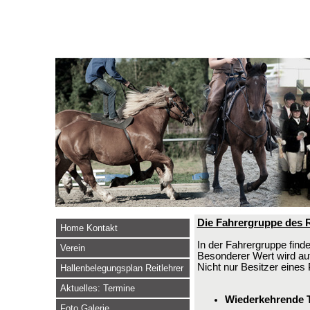
Die Fahrergruppe des 
Home Kontakt
In der Fahrergruppe finde
Verein
Besonderer Wert wird auf
Nicht nur Besitzer eine
Hallenbelegungsplan Reitlehrer
Aktuelles: Termine
Wiederkehrende 
Foto Galerie