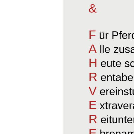
&
F
ür Pfer
A
lle zu
H
eute s
R
entabel
V
ereinst
E
xtraver
R
eitunte
E
hrenamt