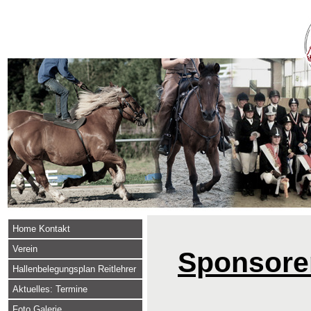
Home Kontakt
Verein
Sponsore
Hallenbelegungsplan Reitlehrer
Aktuelles: Termine
Foto Galerie