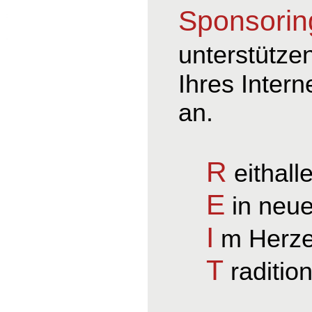
Sponsorin
unterstütze
Ihres Intern
an.
R
eithall
E
in neue
I
m Herze
T
raditio