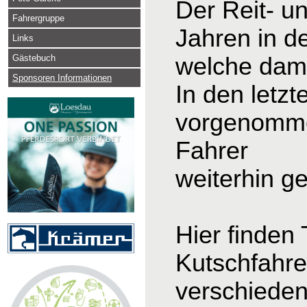
Der Reit- u
Fahrergruppe
Jahren in d
Links
Gästebuch
welche dama
Sponsoren Informationen
In den letz
vorgenomme
Fahrer
weiterhin g
Hier finden
Kutschfahre
verschieden