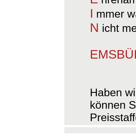
I
mmer wa
N
icht m
EMSBÜR
Haben wir
können S
Preisstaf