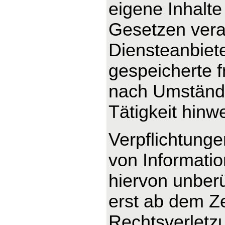
eigene Inhalte
Gesetzen veran
Diensteanbieter
gespeicherte 
nach Umstände
Tätigkeit hinw
Verpflichtung
von Informati
hiervon unberü
erst ab dem Ze
Rechtsverletz