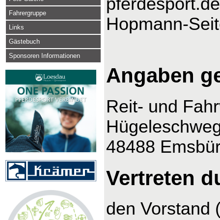
pferdesport.de
Fahrergruppe
Hopmann-Seit
Links
Gästebuch
Sponsoren Informationen
Angaben g
Reit- und Fah
Hügeleschweg
48488 Emsbü
Vertreten d
den Vorstand 