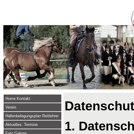
Home Kontakt
Datenschut
Verein
Hallenbelegungsplan Reitlehrer
1. Datensch
Aktuelles: Termine
Foto Galerie