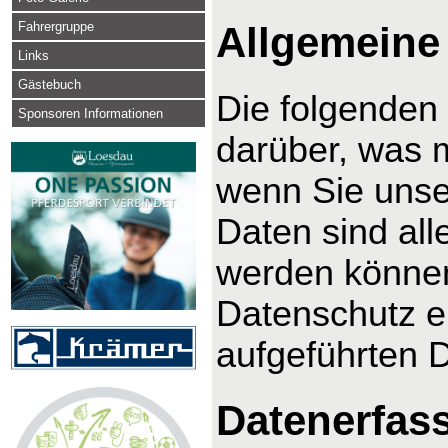
Fahrergruppe
Allgemeine
Links
Gästebuch
Die folgenden
Sponsoren Informationen
darüber, was 
wenn Sie uns
Daten sind alle
werden können
Datenschutz e
aufgeführten 
Datenerfas