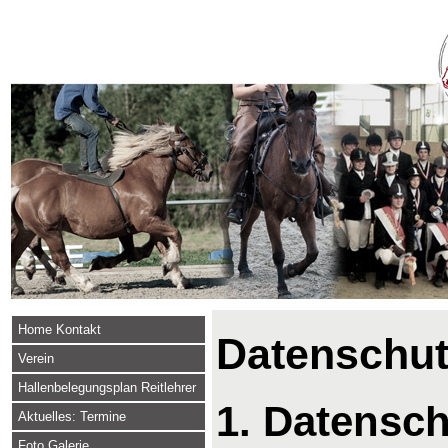
Home Kontakt
Datenschut
Verein
Hallenbelegungsplan Reitlehrer
1. Datensch
Aktuelles: Termine
Foto Galerie