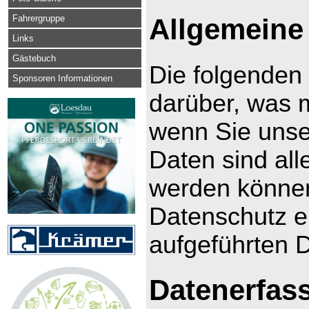
Fahrergruppe
Allgemeine
Links
Gästebuch
Die folgenden
Sponsoren Informationen
darüber, was 
wenn Sie uns
Daten sind alle
werden können
Datenschutz e
aufgeführten 
Datenerfas