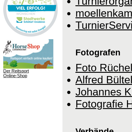
Turnierorga
moellenkam
TurnierServ
Fotografen
Foto Rüche
Der Reitsport
Online-Shop
Alfred Bülte
Johannes K
Fotografie 
Verbände