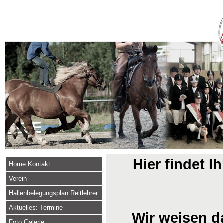
Hier findet I
Home Kontakt
Verein
Hallenbelegungsplan Reitlehrer
Aktuelles: Termine
Wir weisen da
Foto Galerie