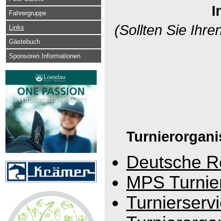
I
Fahrergruppe
(Sollten Sie Ihren
Links
Gästebuch
Sponsoren Informationen
Turnierorgani
Deutsche Re
MPS Turnier
Turnierserv