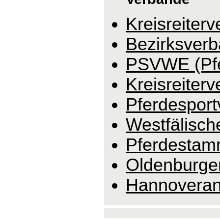
Kreisreiter
Bezirksverb
PSVWE (Pfe
Kreisreiter
Pferdesport
Westfälisc
Pferdestam
Oldenburge
Hannoveran