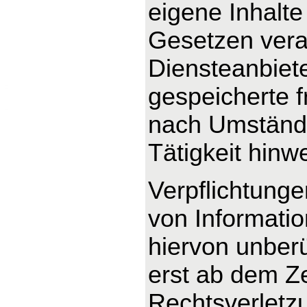
eigene Inhalte
Gesetzen veran
Diensteanbieter
gespeicherte 
nach Umstände
Tätigkeit hinw
Verpflichtung
von Informati
hiervon unberü
erst ab dem Ze
Rechtsverletz