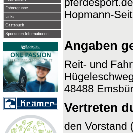
pferdesport.de
Fahrergruppe
Hopmann-Seit
Links
Gästebuch
Sponsoren Informationen
Angaben g
Reit- und Fah
Hügeleschweg
48488 Emsbü
Vertreten d
den Vorstand 