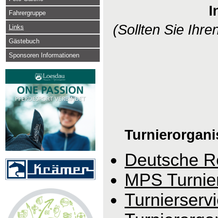
I
Fahrergruppe
(Sollten Sie Ihren
Links
Gästebuch
Sponsoren Informationen
Turnierorgani
Deutsche Re
MPS Turnier
Turnierserv