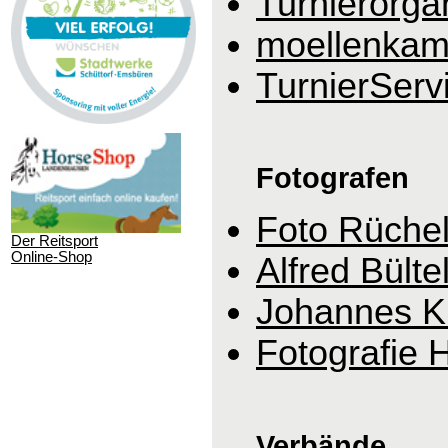
Turnierorga
moellenkam
TurnierServ
Fotografen
Foto Rüche
Der Reitsport
Online-Shop
Alfred Bülte
Johannes K
Fotografie 
Verbände