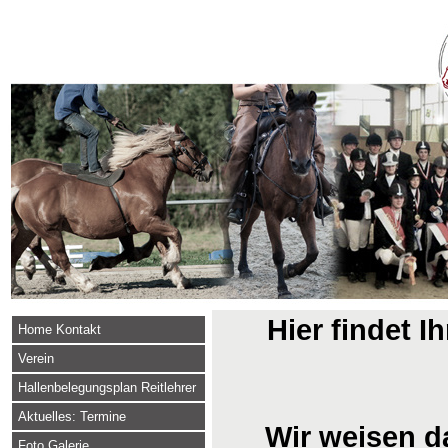
Hier findet I
Home Kontakt
Verein
Hallenbelegungsplan Reitlehrer
Aktuelles: Termine
Wir weisen da
Foto Galerie