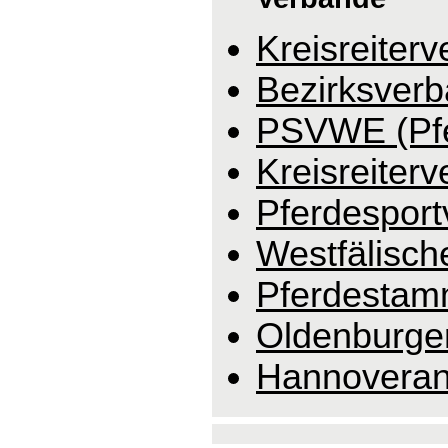
Kreisreiter
Bezirksverb
PSVWE (Pfe
Kreisreiter
Pferdesport
Westfälisc
Pferdestam
Oldenburge
Hannoveran