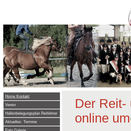
Home Kontakt
Der Reit-
Verein
online u
Hallenbelegungsplan Reitlehrer
Aktuelles: Termine
Foto Galerie