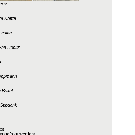
ern:
a Krefta
veling
ynn Hobitz
n
Hoppmann
 Bültel
 Stipdonk
tos!
ngefragt werden)