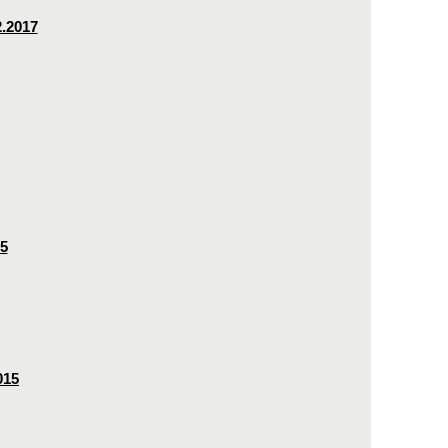
2.2017
15
015