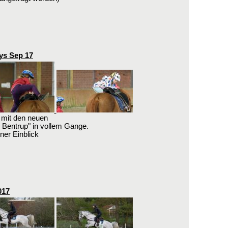
ys Sep 17
 mit den neuen
h Bentrup" in vollem Gange.
iner Einblick
017