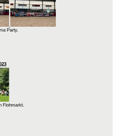
ma Party.
023
n Flohmarkt.