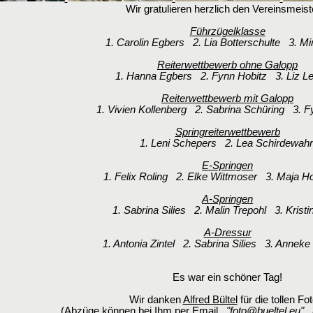
Wir gratulieren herzlich den Vereinsmeist
Führzügelklasse
1. Carolin Egbers 2. Lia Botterschulte 3. Mir
Reiterwettbewerb ohne Galopp
1. Hanna Egbers 2. Fynn Hobitz 3. Liz Le
Reiterwettbewerb mit Galopp
1. Vivien Kollenberg 2. Sabrina Schüring 3. F
Springreiterwettbewerb
1. Leni Schepers 2. Lea Schirdewah
E-Springen
1. Felix Roling 2. Elke Wittmoser 3. Maja 
A-Springen
1. Sabrina Silies 2. Malin Trepohl 3. Kristin
A-Dressur
1. Antonia Zintel 2. Sabrina Silies 3. Anneke
Es war ein schöner Tag!
Wir danken
Alfred Bültel
für die tollen Fo
(Abzüge können bei Ihm per Email
"foto@bueltel.eu"
a