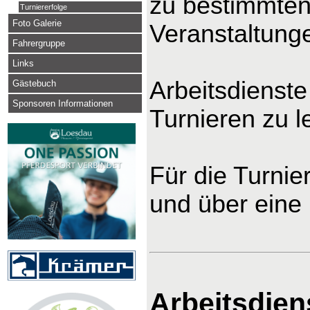
zu bestimmten
Turniererfolge
Foto Galerie
Veranstaltung
Fahrergruppe
Links
Arbeitsdienst
Gästebuch
Sponsoren Informationen
Turnieren zu l
Für die Turnie
und über eine (
Arbeitsdien