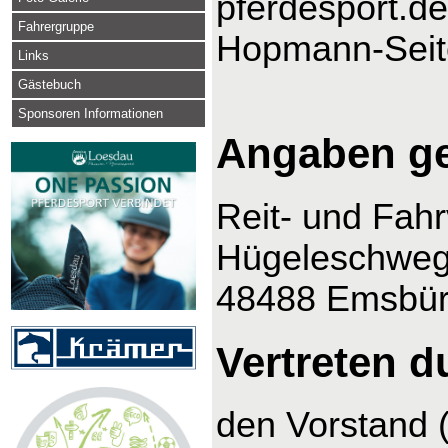
pferdesport.de
Fahrergruppe
Hopmann-Seit
Links
Gästebuch
Sponsoren Informationen
Angaben g
Reit- und Fah
Hügeleschweg
48488 Emsbü
Vertreten d
den Vorstand 