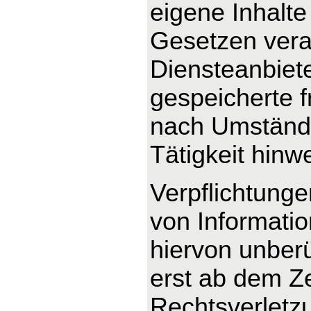
eigene Inhalte
Gesetzen veran
Diensteanbieter
gespeicherte 
nach Umstände
Tätigkeit hinw
Verpflichtung
von Informati
hiervon unberü
erst ab dem Ze
Rechtsverletz