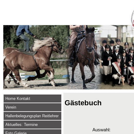
Home Kontakt
Gästebuch
Verein
Hallenbelegungsplan Reitlehrer
Aktuelles: Termine
Auswahl:
Foto Galerie