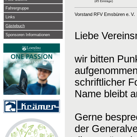
(45 Einträge)
Fahrergruppe
Vorstand RFV Emsbüren e. V.
Links
Gästebuch
Liebe Vereinsm
Sponsoren Informationen
wir bitten Pu
aufgenommen 
schriftlicher
Name bleibt an
Gerne bespre
der Generalve