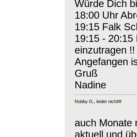
Würde Dich bi
18:00 Uhr Abre
19:15 Falk Sc
19:15 - 20:15 
einzutragen !!
Angefangen ist
Gruß
Nadine
Nobby G.
, leider nich##
auch Monate n
aktuell und üb