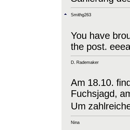
Smithg263
You have broug
the post. ee
D. Rademaker
Am 18.10. find
Fuchsjagd, am 
Um zahlreiche
Nina