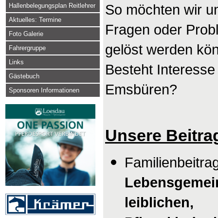
Hallenbelegungsplan Reitlehrer
So möchten wir u
Aktuelles: Termine
Fragen oder Probl
Foto Galerie
gelöst werden kö
Fahrergruppe
Links
Bes
teht Interesse
Gästebuch
Emsbüren?
Sponsoren Informationen
Unsere Beitrag
Familienbeitra
Lebensgemein
leibli