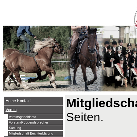
Mitgliedsch
Home Kontakt
Verein
Seiten.
Vereinsgeschichte
Vorstand/ Jugendsprecher
Satzung
Mitgliedschaft Beitritterklärung