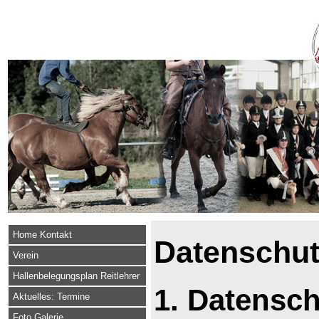
Home Kontakt
Datenschut
Verein
Hallenbelegungsplan Reitlehrer
1. Datensch
Aktuelles: Termine
Foto Galerie