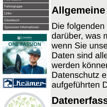
Fahrergruppe
Allgemeine
Links
Gästebuch
Die folgenden
Sponsoren Informationen
darüber, was 
wenn Sie uns
Daten sind alle
werden können
Datenschutz e
aufgeführten 
Datenerfas