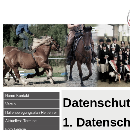
Home Kontakt
Datenschut
Verein
Hallenbelegungsplan Reitlehrer
1. Datensch
Aktuelles: Termine
Foto Galerie