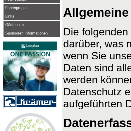
Fahrergruppe
Allgemeine
Links
Gästebuch
Die folgenden
Sponsoren Informationen
darüber, was 
wenn Sie uns
Daten sind alle
werden können
Datenschutz e
aufgeführten 
Datenerfas