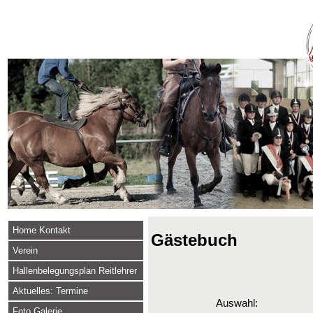
Home Kontakt
Gästebuch
Verein
Hallenbelegungsplan Reitlehrer
Aktuelles: Termine
Auswahl:
Foto Galerie