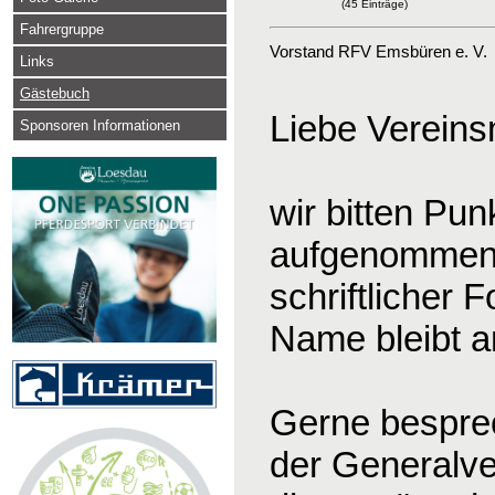
(45 Einträge)
Fahrergruppe
Vorstand RFV Emsbüren e. V.
Links
Gästebuch
Liebe Vereinsm
Sponsoren Informationen
wir bitten Pu
aufgenommen 
schriftlicher
Name bleibt an
Gerne bespre
der Generalve