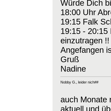
Würde Dich bi
18:00 Uhr Abre
19:15 Falk Sc
19:15 - 20:15 
einzutragen !!
Angefangen ist
Gruß
Nadine
Nobby G.
, leider nich##
auch Monate n
aktuell und üb