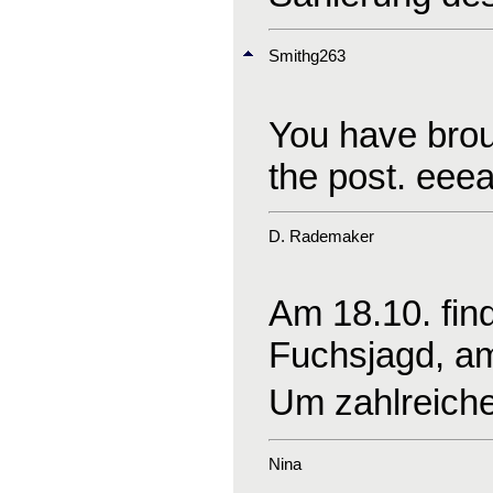
Smithg263
You have broug
the post. ee
D. Rademaker
Am 18.10. find
Fuchsjagd, am 
Um zahlreiche
Nina