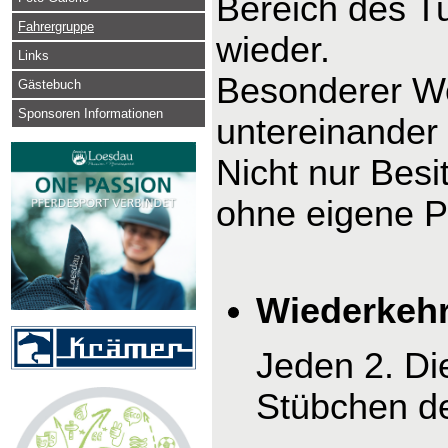
Bereich des Tu
Fahrergruppe
wieder.
Links
Besonderer We
Gästebuch
Sponsoren Informationen
untereinander
Nicht nur Bes
ohne eigene P
Wiederkehr
Jeden 2. Di
Stübchen d