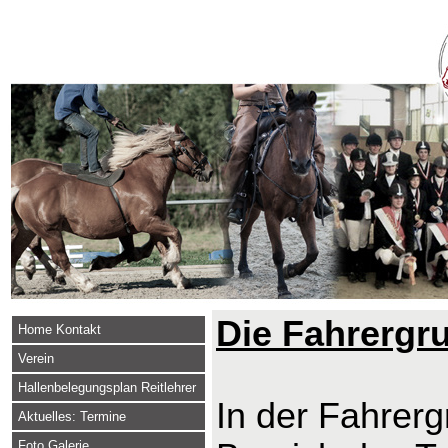
Die Fahrergr
Home Kontakt
Verein
Hallenbelegungsplan Reitlehrer
In der Fahrerg
Aktuelles: Termine
Foto Galerie