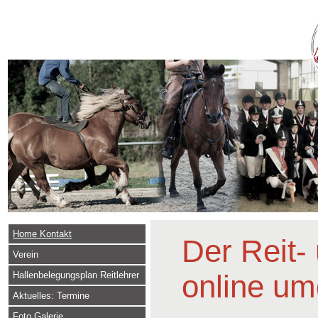
Home Kontakt
Der Reit-
Verein
online u
Hallenbelegungsplan Reitlehrer
Aktuelles: Termine
Foto Galerie