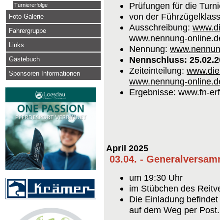
Prüfungen für die Turni
Turniererfolge
von der Führzügelklas
Foto Galerie
Ausschreibung:
www.di
Fahrergruppe
www.nennung-online.d
Links
Nennung:
www.nennung
Nennschluss: 25.02.
Gästebuch
Zeiteinteilung:
www.die
Sponsoren Informationen
www.nennung-online.d
Ergebnisse:
www.fn-er
April 2025
03.04. - Generalversa
um 19:30 Uhr
im Stübchen des Reitv
Die Einladung befinde
auf dem Weg per Post.