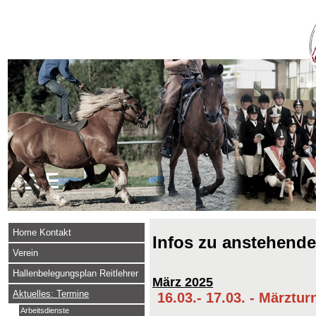
Home Kontakt
Infos zu anstehend
Verein
Hallenbelegungsplan Reitlehrer
März 2025
Aktuelles: Termine
16.03.- 17.03. - Märztur
Arbeitsdienste