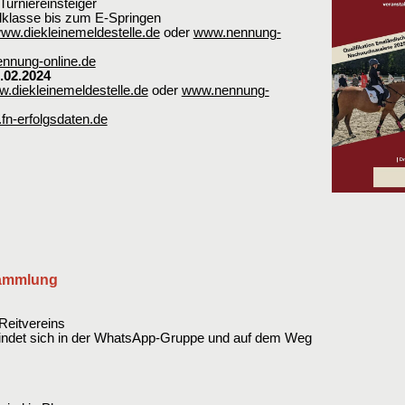
Turniereinsteiger
lklasse bis zum E-Springen
ww.diekleinemeldestelle.de
oder
www.nennung-
nnung-online.de
.02.2024
.diekleinemeldestelle.de
oder
www.nennung-
fn-erfolgsdaten.de
sammlung
Reitvereins
findet sich in der WhatsApp-Gruppe und auf dem Weg