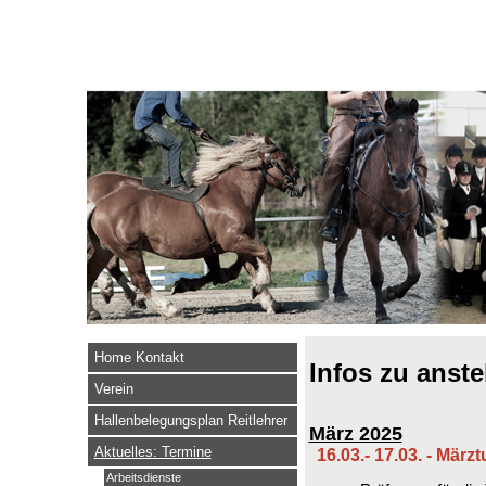
Home Kontakt
Infos zu anst
Verein
Hallenbelegungsplan Reitlehrer
März 2025
Aktuelles: Termine
16.03.- 17.03. - Märzt
Arbeitsdienste