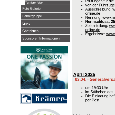
Prüfungen für die 
Turniererfolge
von der Führzüge
Foto Galerie
Ausschreibung:
w
online.de
Fahrergruppe
Nennung:
www.ne
Nennschluss: 25
Links
Zeiteinteilung:
www
online.de
Gästebuch
Ergebnisse:
www.
Sponsoren Informationen
April 2025
03.04. - Generalver
um 19:30 Uhr
im Stübchen des 
Die Einladung be
per Post.