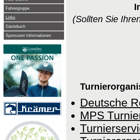
I
Fahrergruppe
(Sollten Sie Ihren
Links
Gästebuch
Sponsoren Informationen
Turnierorgani
Deutsche Re
MPS Turnier
Turnierserv