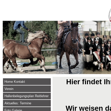
Hier findet I
Home Kontakt
Verein
Hallenbelegungsplan Reitlehrer
Aktuelles: Termine
Wir weisen da
Foto Galerie