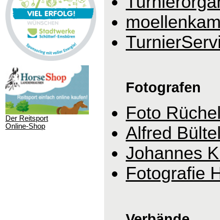
Turnierorga
moellenkam
TurnierServ
Fotografen
Foto Rüche
Der Reitsport
Online-Shop
Alfred Bülte
Johannes K
Fotografie 
Verbände