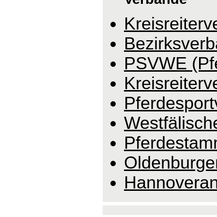
Kreisreiter
Bezirksverb
PSVWE (Pfe
Kreisreiter
Pferdesport
Westfälisc
Pferdestam
Oldenburge
Hannoveran