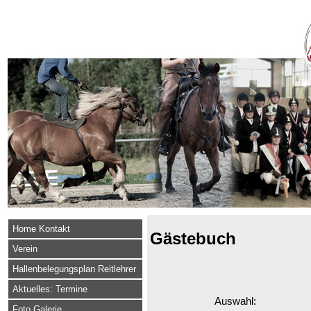
Home Kontakt
Gästebuch
Verein
Hallenbelegungsplan Reitlehrer
Aktuelles: Termine
Auswahl:
Foto Galerie