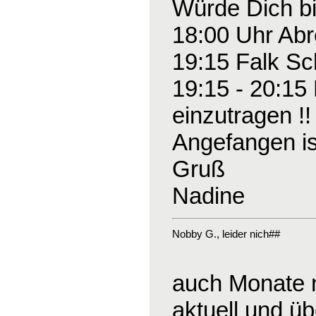
Würde Dich bi
18:00 Uhr Abre
19:15 Falk Sc
19:15 - 20:15 
einzutragen !!
Angefangen ist
Gruß
Nadine
Nobby G.
, leider nich##
auch Monate n
aktuell und üb