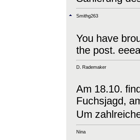
Smithg263
You have broug
the post. ee
D. Rademaker
Am 18.10. find
Fuchsjagd, am 
Um zahlreiche
Nina