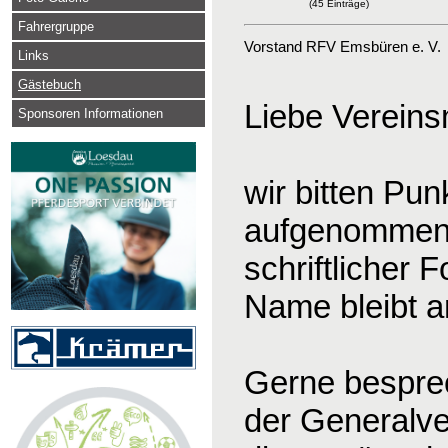
(45 Einträge)
Fahrergruppe
Vorstand RFV Emsbüren e. V.
Links
Gästebuch
Liebe Vereinsm
Sponsoren Informationen
wir bitten Pu
aufgenommen 
schriftlicher
Name bleibt an
Gerne bespre
der Generalve