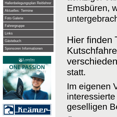
Hallenbelegungsplan Reitlehrer
Emsbüren, 
Aktuelles: Termine
untergebrach
Foto Galerie
Fahrergruppe
Links
Hier finden
Gästebuch
Kutschfahre
Sponsoren Informationen
verschiede
statt
Im eigenen V
interessiert
geselligen 