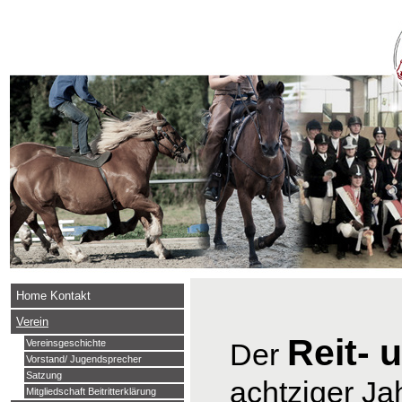
Home Kontakt
Verein
Reit- 
Der
Vereinsgeschichte
Vorstand/ Jugendsprecher
Satzung
achtziger Ja
Mitgliedschaft Beitritterklärung