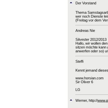
Der Vorstand
Thema Samstagsarbe
wer noch Dienste le
(Freitag vor dem Ver
Andreas Nie
Silvester 2012/2013
Hallo, wir wollen den
sitzen möchte kann g
anwerfen oder so) u
Steffi
Kennt jemand diese
www.horsian.com
Sir Oliver 6
LG
Werner
, http://
www.po