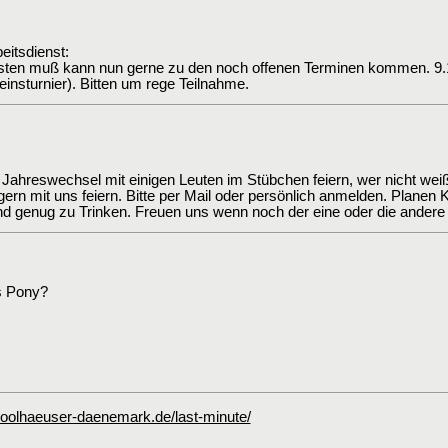
itsdienst:
isten muß kann nun gerne zu den noch offenen Terminen kommen. 9.11
einsturnier). Bitten um rege Teilnahme.
 Jahreswechsel mit einigen Leuten im Stübchen feiern, wer nicht weiß 
ern mit uns feiern. Bitte per Mail oder persönlich anmelden. Planen K
nd genug zu Trinken. Freuen uns wenn noch der eine oder die ander
s Pony?
olhaeuser-daenemark.de/last-minute/