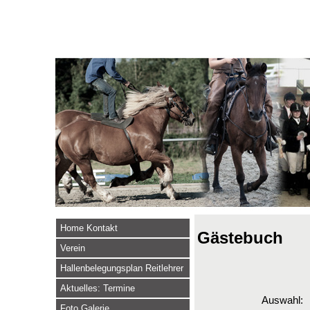
Home Kontakt
Gästebuch
Verein
Hallenbelegungsplan Reitlehrer
Aktuelles: Termine
Auswahl:
Foto Galerie