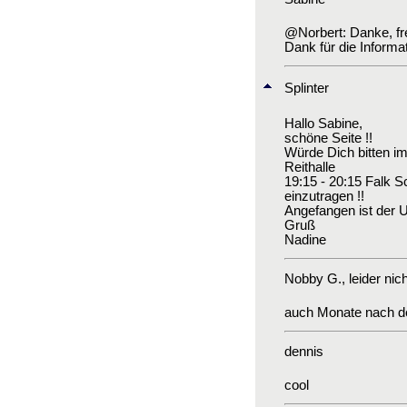
@Norbert: Danke, freu
Dank für die Informat
Splinter
Hallo Sabine,
schöne Seite !!
Würde Dich bitten im
Reithalle
19:15 - 20:15 Falk Sc
einzutragen !!
Angefangen ist der Un
Gruß
Nadine
Nobby G.
, leider nic
auch Monate nach der
dennis
cool