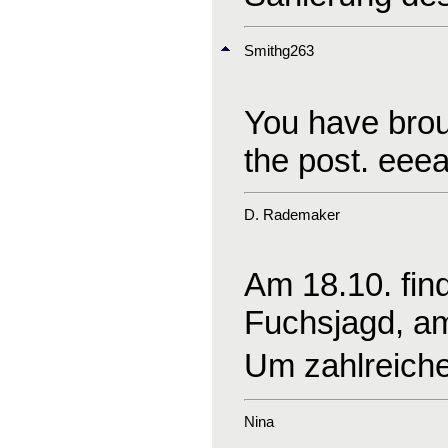
Smithg263
You have broug
the post. ee
D. Rademaker
Am 18.10. find
Fuchsjagd, am 
Um zahlreiche
Nina