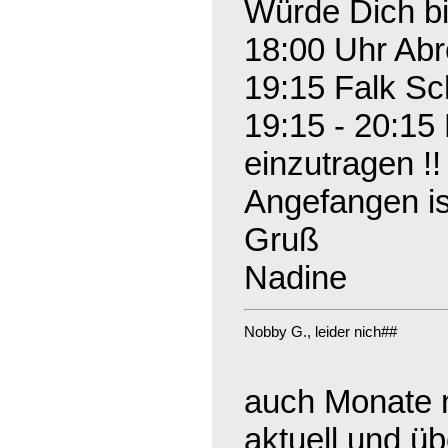
Würde Dich bi
18:00 Uhr Abre
19:15 Falk Sc
19:15 - 20:15 
einzutragen !!
Angefangen ist
Gruß
Nadine
Nobby G.
, leider nich##
auch Monate n
aktuell und üb