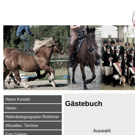
Home Kontakt
Gästebuch
Verein
Hallenbelegungsplan Reitlehrer
Aktuelles: Termine
Auswahl:
Foto Galerie