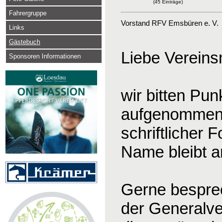
(45 Einträge)
Fahrergruppe
Vorstand RFV Emsbüren e. V.
Links
Gästebuch
Liebe Vereinsm
Sponsoren Informationen
wir bitten Pu
aufgenommen 
schriftlicher
Name bleibt an
Gerne bespre
der Generalve