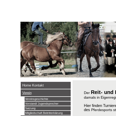
Home Kontakt
Reit- und
Der
Verein
damals in Eigenreg
Vereinsgeschichte
Vorstand/ Jugendsprecher
Hier finden Turnie
Satzung
des
Pferdesports
Mitgliedschaft Beitritterklärung