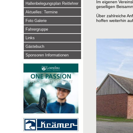
Im eigenen Vereinsl
Hallenbelegungsplan Reitlehrer
geselligen Beisamm
Aktuelles: Termine
Über zahlreiche Anf
hoffen weiterhin a
Foto Galerie
Fahrergruppe
Links
Gästebuch
Sponsoren Informationen