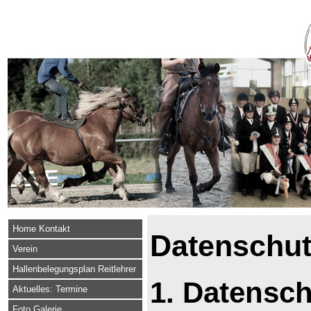
Home Kontakt
Datenschut
Verein
Hallenbelegungsplan Reitlehrer
1. Datensch
Aktuelles: Termine
Foto Galerie