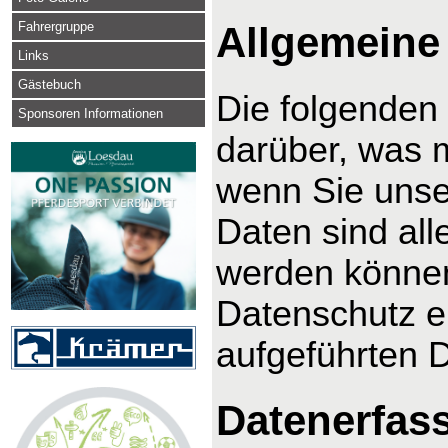
Fahrergruppe
Allgemeine
Links
Gästebuch
Die folgenden
Sponsoren Informationen
darüber, was 
wenn Sie uns
Daten sind alle
werden können
Datenschutz e
aufgeführten 
Datenerfas