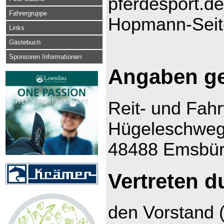
pferdesport.de
Fahrergruppe
Hopmann-Seit
Links
Gästebuch
Sponsoren Informationen
Angaben g
Reit- und Fah
Hügeleschweg
48488 Emsbü
Vertreten d
den Vorstand 