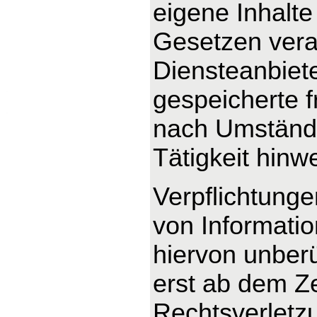
eigene Inhalte
Gesetzen veran
Diensteanbieter
gespeicherte 
nach Umstände
Tätigkeit hinw
Verpflichtung
von Informati
hiervon unberü
erst ab dem Ze
Rechtsverletz