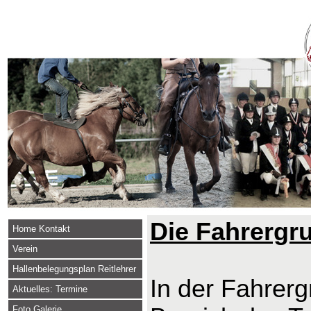
Die Fahrergr
Home Kontakt
Verein
Hallenbelegungsplan Reitlehrer
In der Fahrerg
Aktuelles: Termine
Foto Galerie