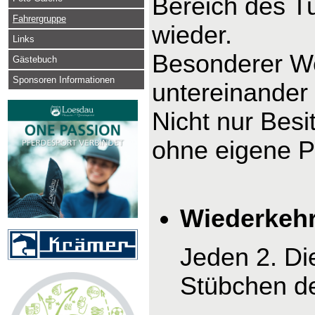
Bereich des Tu
Fahrergruppe
wieder.
Links
Besonderer We
Gästebuch
Sponsoren Informationen
untereinander
Nicht nur Bes
ohne eigene P
Wiederkehr
Jeden 2. Di
Stübchen d