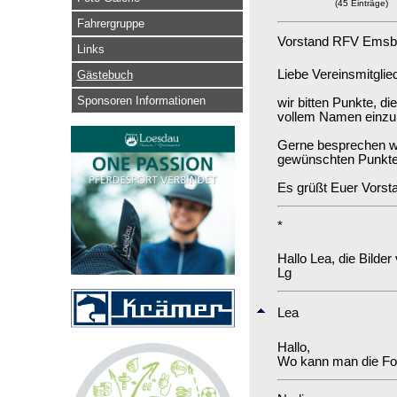
(45 Einträge)
Fahrergruppe
Vorstand RFV Emsbü
Links
Liebe Vereinsmitglied
Gästebuch
Sponsoren Informationen
wir bitten Punkte, 
vollem Namen einzure
Gerne besprechen wi
gewünschten Punkte i
Es grüßt Euer Vorst
*
Hallo Lea, die Bilder
Lg
Lea
Hallo,
Wo kann man die Fo