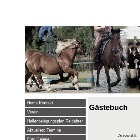
Home Kontakt
Gästebuch
Verein
Hallenbelegungsplan Reitlehrer
Aktuelles: Termine
Auswahl:
Foto Galerie