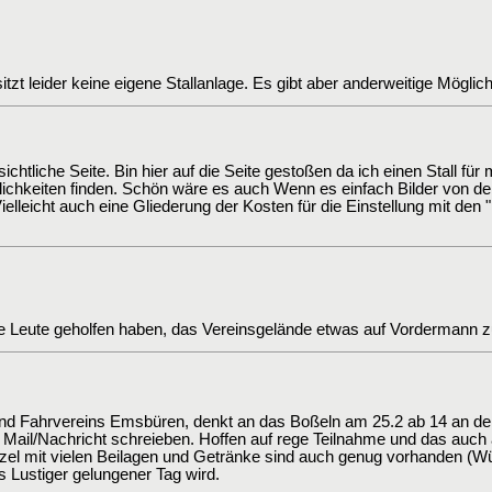
itzt leider keine eigene Stallanlage. Es gibt aber anderweitige Möglic
sichtliche Seite. Bin hier auf die Seite gestoßen da ich einen Stall für
glichkeiten finden. Schön wäre es auch Wenn es einfach Bilder von de
elleicht auch eine Gliederung der Kosten für die Einstellung mit den 
ele Leute geholfen haben, das Vereinsgelände etwas auf Vordermann zu
und Fahrvereins Emsbüren, denkt an das Boßeln am 25.2 ab 14 an der Rei
 Mail/Nachricht schreieben. Hoffen auf rege Teilnahme und das auch 
tzel mit vielen Beilagen und Getränke sind auch genug vorhanden (
s Lustiger gelungener Tag wird.