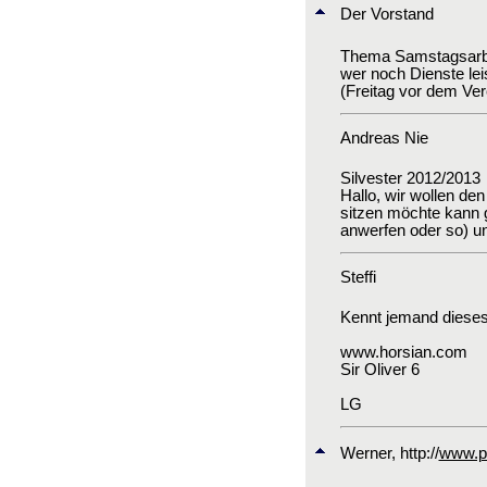
Der Vorstand
Thema Samstagsarbe
wer noch Dienste le
(Freitag vor dem Ver
Andreas Nie
Silvester 2012/2013
Hallo, wir wollen den
sitzen möchte kann g
anwerfen oder so) u
Steffi
Kennt jemand diese
www.horsian.com
Sir Oliver 6
LG
Werner
, http://
www.po