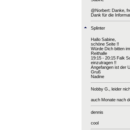
@Norbert: Danke, freu
Dank für die Informat
Splinter
Hallo Sabine,
schöne Seite !!
Würde Dich bitten im
Reithalle
19:15 - 20:15 Falk Sc
einzutragen !!
Angefangen ist der Un
Gruß
Nadine
Nobby G.
, leider nic
auch Monate nach der
dennis
cool