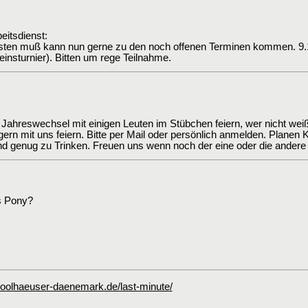
itsdienst:
isten muß kann nun gerne zu den noch offenen Terminen kommen. 9.11
einsturnier). Bitten um rege Teilnahme.
 Jahreswechsel mit einigen Leuten im Stübchen feiern, wer nicht weiß 
ern mit uns feiern. Bitte per Mail oder persönlich anmelden. Planen K
nd genug zu Trinken. Freuen uns wenn noch der eine oder die ander
s Pony?
olhaeuser-daenemark.de/last-minute/