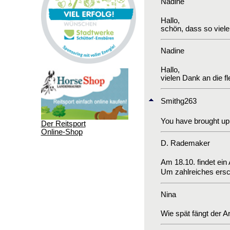
Nadine
Hallo,
schön, dass so viel
Nadine
Hallo,
vielen Dank an die f
Smithg263
You have brought up 
Der Reitsport
Online-Shop
D. Rademaker
Am 18.10. findet ein 
Um zahlreiches ersc
Nina
Wie spät fängt der A