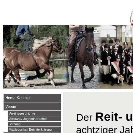
Home Kontakt
Verein
Reit- 
Der
Vereinsgeschichte
Vorstand/ Jugendsprecher
Satzung
achtziger Ja
Mitgliedschaft Beitritterklärung