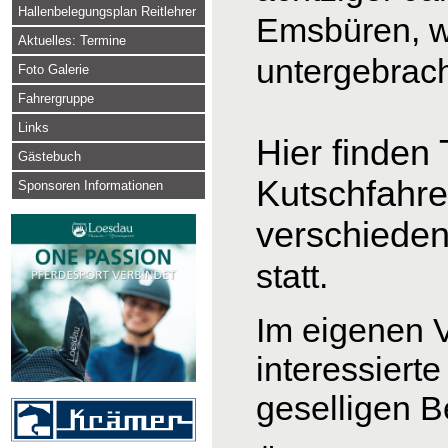
Hallenbelegungsplan Reitlehrer
Emsbüren, 
Aktuelles: Termine
untergebrach
Foto Galerie
Fahrergruppe
Links
Hier finden
Gästebuch
Kutschfahre
Sponsoren Informationen
verschiede
statt
Im eigenen V
interessiert
geselligen 