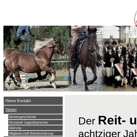
Home Kontakt
Verein
Reit- 
Der
Vereinsgeschichte
Vorstand/ Jugendsprecher
Satzung
achtziger Ja
Mitgliedschaft Beitritterklärung