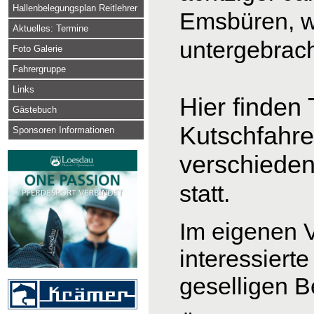
Hallenbelegungsplan Reitlehrer
Emsbüren, 
Aktuelles: Termine
untergebrach
Foto Galerie
Fahrergruppe
Links
Hier finden
Gästebuch
Kutschfahre
Sponsoren Informationen
verschiede
statt
Im eigenen V
interessiert
geselligen 