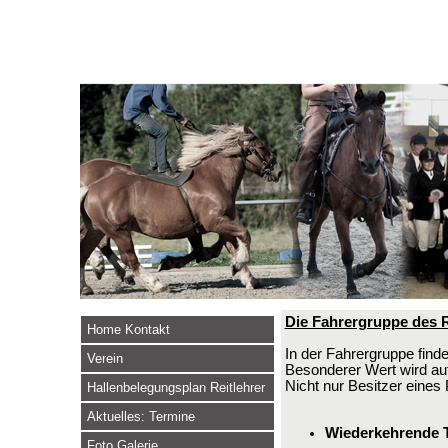
Die Fahrergruppe des 
Home Kontakt
In der Fahrergruppe finde
Verein
Besonderer Wert wird auf
Nicht nur Besitzer eine
Hallenbelegungsplan Reitlehrer
Aktuelles: Termine
Wiederkehrende 
Foto Galerie