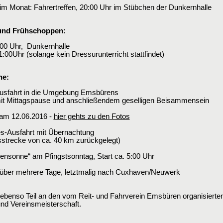
im Monat: Fahrertreffen, 20:00 Uhr im Stübchen der Dunkernhalle
und Frühschoppen:
:00 Uhr, Dunkernhalle
:00Uhr (solange kein Dressurunterricht stattfindet)
ne:
ausfahrt in die Umgebung Emsbürens
mit Mittagspause und anschließendem geselligen Beisammensein
 am 12.06.2016 -
hier gehts zu den Fotos
s-Ausfahrt mit Übernachtung
sstrecke von ca. 40 km zurückgelegt)
ensonne“ am Pfingstsonntag, Start ca. 5:00 Uhr
über mehrere Tage, letztmalig nach Cuxhaven/Neuwerk
benso Teil an den vom Reit- und Fahrverein Emsbüren organisierten 
und Vereinsmeisterschaft.